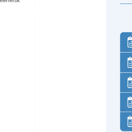
elérhetők.
Elfogadás
Elutasítás