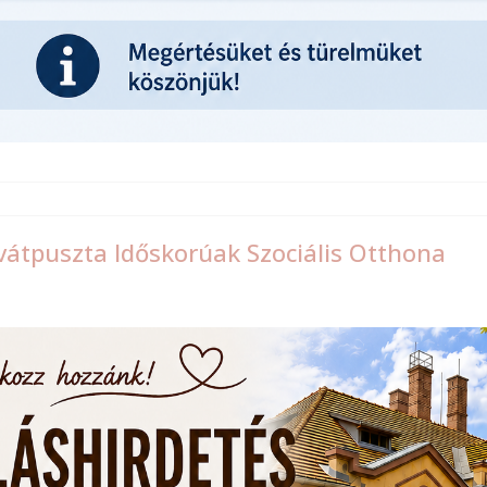
rvátpuszta Időskorúak Szociális Otthona