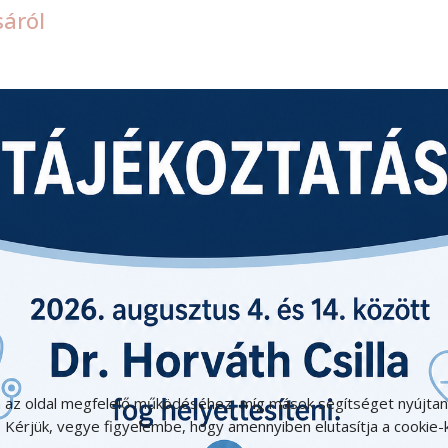
sáról
 az oldal megfelelő működéséhez, míg mások segítséget nyújtanak
 Kérjük, vegye figyelembe, hogy amennyiben elutasítja a cookie-ka