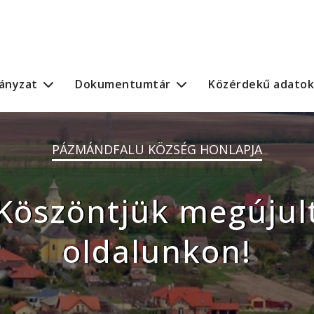
ányzat
Dokumentumtár
Közérdekű adatok
PÁZMÁNDFALU KÖZSÉG HONLAPJA
Köszöntjük megújul
oldalunkon!