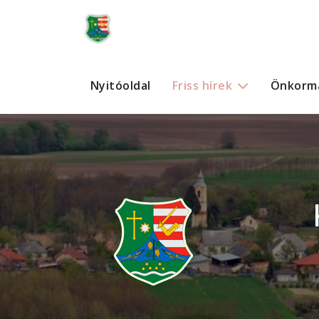
Nyitóoldal
Friss hírek
Önkorm