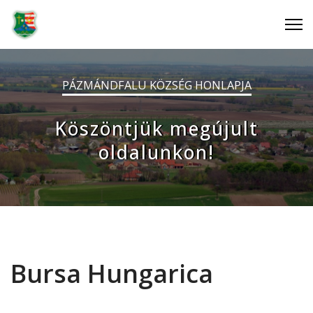
PÁZMÁNDFALU KÖZSÉG HONLAPJA
Köszöntjük megújult
oldalunkon!
Bursa Hungarica