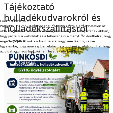
Tájékoztató
hulladékudvarokról és
Cookie-k használata
hulladékszállításról
Weboldalunk cookie-kat használ. Ezek egy része elengedhetetlen az
oldal megfelelő működéséhez, míg mások segítséget nyújtanak abban,
hogy javítsuk a weboldalt és a felhasználói élményt. Ön döntheti el, hogy
2026. május 18
engedélyezi-e a cookie-k használatát vagy sem. Kérjük, vegye
figyelembe, hogy amennyiben elutasítja a cookie-kat, előfordulhat, hogy
az oldal bizonyos funkciói nem lesznek elérhetők.
Elfogadás
Elutasítás