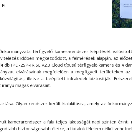
 Ft
nkormányzata térfigyelő kamerarendszer kiépítését valósíto
itelezés időben megkezdődött, a felmérések alapján, az előzet
l l4 db IPD-2SP-IR SE v2.3 Cloud típusú térfigyelő kamera és 4 
nyzat elvárásainak megfelelően a megfigyelt területeken az
zvilágítás, illetve a beépített infraledek biztosítják. Felsze
 irányú magas elvárásait.
tartása. Olyan rendszer került kialakításra, amely az önkormány
ült kamerarendszer a falu teljes lakosságát napi szinten érinti,
yugodtabb biztonságosabb életre, a fiatalok félelem nélkül vehe