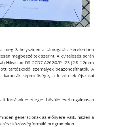
tta meg 8 helyszínen a támogatási kérelemben
esen megbeszéltek szerint. A kivitelezés során
darab Hikvision-DS-2CD7 A26G0/P-IZS (2.8-12mm)
 ott tartózkodó személyek beazonosíthatók. A
relt kamerák képminősége, a felvételek éjszakai
zati források esetleges bővülésével rugalmasan
 minden generációnak az előnyére válik, hiszen a
tnek rész közösségformáló programokon.