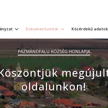
ányzat
Dokumentumtár
Közérdekű adatok
PÁZMÁNDFALU KÖZSÉG HONLAPJA
Köszöntjük megújul
oldalunkon!