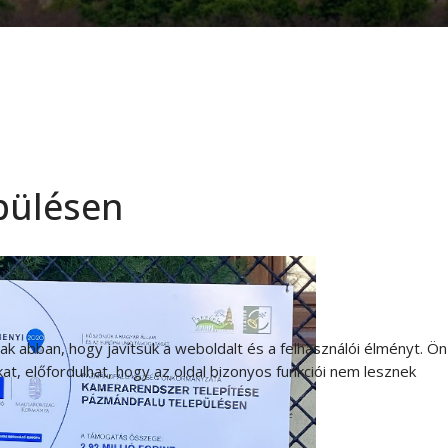
pülésen
 abban, hogy javítsuk a weboldalt és a felhasználói élményt. Ön
t, előfordulhat, hogy az oldal bizonyos funkciói nem lesznek