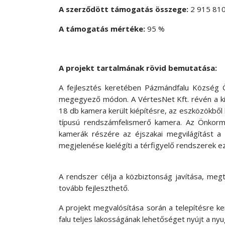
A szerződött támogatás összege:
2 915 810
A támogatás mértéke:
95 %
A projekt tartalmának rövid bemutatása:
A fejlesztés keretében Pázmándfalu Község Ö
megegyező módon. A VértesNet Kft. révén a kiv
18 db kamera került kiépítésre, az eszközökbő
típusú rendszámfelismerő kamera. Az Önkormá
kamerák részére az éjszakai megvilágítást a kö
megjelenése kielégíti a térfigyelő rendszerek ez
A rendszer célja a közbiztonság javítása, meg
tovább fejleszthető.
A projekt megvalósítása során a telepítésre ker
falu teljes lakosságának lehetőséget nyújt a n