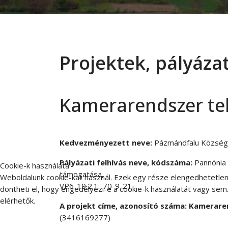
Projektek, pályáza
Kamerarendszer te
Kedvezményezett neve:
Pázmándfalu Község
Pályázati felhívás neve, kódszáma:
Pannónia 
Cookie-k használata
támogatása,
Weboldalunk cookie-kat használ. Ezek egy része elengedhetetlen
VP6-19.2.1.-70-9-21
döntheti el, hogy engedélyezi-e a cookie-k használatát vagy sem.
elérhetők.
A projekt címe, azonosító száma: Kamerare
(3416169277)
Elfogadás
Elutasítás