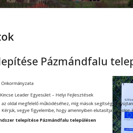
tok
lepítése Pázmándfalu tele
 Önkormányzata
Kincse Leader Egyesület – Helyi Fejlesztések
 az oldal megfelelő működéséhez, míg mások segítséget nyújtanak
 Kérjük, vegye figyelembe, hogy amennyiben elutasítja a cookie-ka
ndszer telepítése Pázmándfalu településen