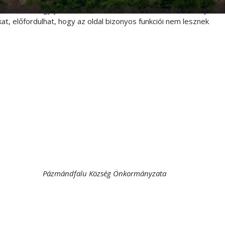
 abban, hogy javítsuk a weboldalt és a felhasználói élményt. Ön
t, előfordulhat, hogy az oldal bizonyos funkciói nem lesznek
Pázmándfalu Község Önkormányzata