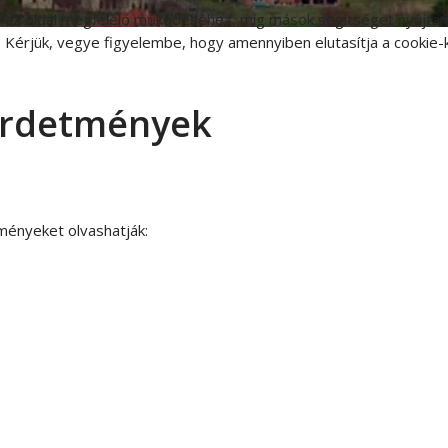
 az oldal megfelelő működéséhez, míg mások segítséget nyújtanak
 Kérjük, vegye figyelembe, hogy amennyiben elutasítja a cookie-ka
hirdetmények
tményeket olvashatják: