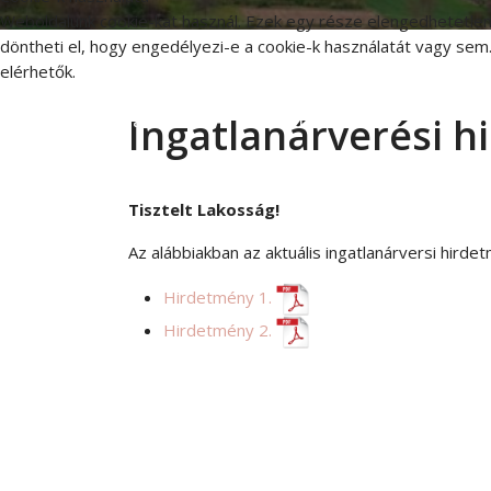
Weboldalunk cookie-kat használ. Ezek egy része elengedhetetlen
döntheti el, hogy engedélyezi-e a cookie-k használatát vagy sem.
elérhetők.
Ingatlanárverési 
Elfogadás
Elutasítás
Tisztelt Lakosság!
Az alábbiakban az aktuális ingatlanárversi hirde
Hirdetmény 1.
Hirdetmény 2.