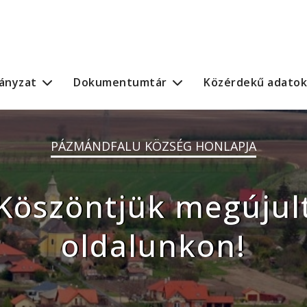
ányzat
Dokumentumtár
Közérdekű adatok
PÁZMÁNDFALU KÖZSÉG HONLAPJA
Köszöntjük megújul
oldalunkon!