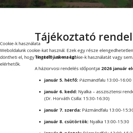
Tájékoztató rendel
Cookie-k használata
Weboldalunk cookie-kat használ. Ezek egy része elengedhetetlen
Tisztelt Lakosság!
döntheti el, hogy engedélyezi-e a cookie-k használatát vagy sem.
elérhetők.
A háziorvosi rendelés időpontjai
2026 január e
Elfogadás
Elutasítás
január 5. hétfő:
Pázmándfalu 13:00-16:00
január 6. kedd:
Nyalka – asszisztensi rend
(Dr. Horváth Csilla: 15:30-16:30)
január 7. szerda:
Pázmándfalu 13:00-15:3
január 8. csütörtök:
Nyalka 13:00-15:30