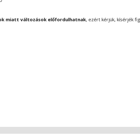
0
ok miatt változások előfordulhatnak
, ezért kérjük, kísérjék f
Copyright © SoftwareAce Bt. Minden jog fenntartva!