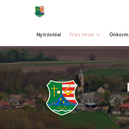
Nyitóoldal
Friss hírek
Önkorm