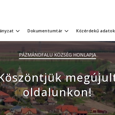
ányzat
Dokumentumtár
Közérdekű adatok
PÁZMÁNDFALU KÖZSÉG HONLAPJA
Köszöntjük megújul
oldalunkon!