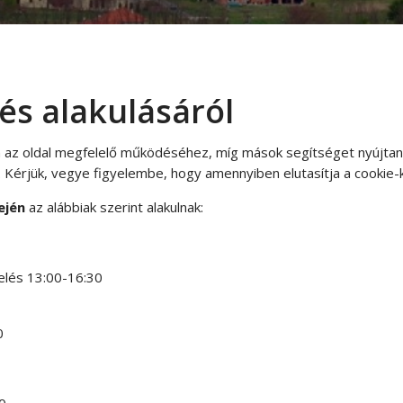
és alakulásáról
 az oldal megfelelő működéséhez, míg mások segítséget nyújtanak
 Kérjük, vegye figyelembe, hogy amennyiben elutasítja a cookie-ka
lején
az alábbiak szerint alakulnak:
elés 13:00-16:30
0