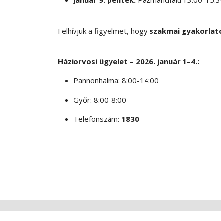
január 9. péntek:
Pázmándfalu 13:00-15:3
Felhívjuk a figyelmet, hogy
szakmai gyakorlat
Háziorvosi ügyelet – 2026. január 1–4.:
Pannonhalma: 8:00-14:00
Győr: 8:00-8:00
Telefonszám:
1830