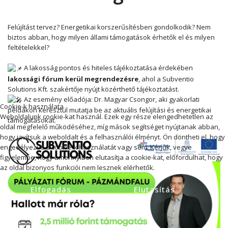
Felújítást tervez? Energetikai korszerűsítésben gondolkodik? Nem
biztos abban, hogy milyen állami támogatások érhetők el és milyen
feltételekkel?
A lakosság pontos és hiteles tájékoztatása érdekében
lakossági fórum kerül megrendezésre
, ahol a Subventio
Solutions Kft. szakértője nyújt közérthető tájékoztatást.
Az esemény előadója: Dr. Magyar Csongor, aki gyakorlati
Cookie-k használata
példákon keresztül mutatja be az aktuális felújítási és energetikai
Weboldalunk cookie-kat használ. Ezek egy része elengedhetetlen az
támogatásokat.
oldal megfelelő működéséhez, míg mások segítséget nyújtanak abban,
hogy javítsuk a weboldalt és a felhasználói élményt. Ön döntheti el, hogy
engedélyezi-e a cookie-k használatát vagy sem. Kérjük, vegye
figyelembe, hogy amennyiben elutasítja a cookie-kat, előfordulhat, hogy
az oldal bizonyos funkciói nem lesznek elérhetők.
Elfogadás
Elutasítás