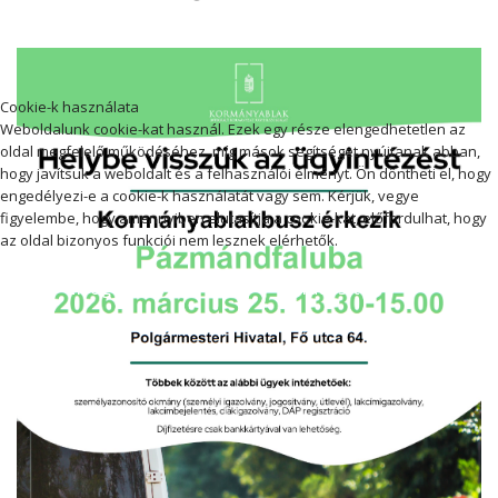
Cookie-k használata
Weboldalunk cookie-kat használ. Ezek egy része elengedhetetlen az
oldal megfelelő működéséhez, míg mások segítséget nyújtanak abban,
hogy javítsuk a weboldalt és a felhasználói élményt. Ön döntheti el, hogy
engedélyezi-e a cookie-k használatát vagy sem. Kérjük, vegye
figyelembe, hogy amennyiben elutasítja a cookie-kat, előfordulhat, hogy
az oldal bizonyos funkciói nem lesznek elérhetők.
Elfogadás
Elutasítás