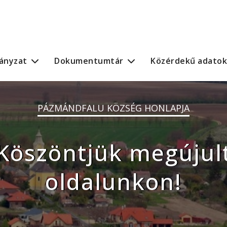
ányzat
Dokumentumtár
Közérdekű adatok
PÁZMÁNDFALU KÖZSÉG HONLAPJA
Köszöntjük megújul
oldalunkon!