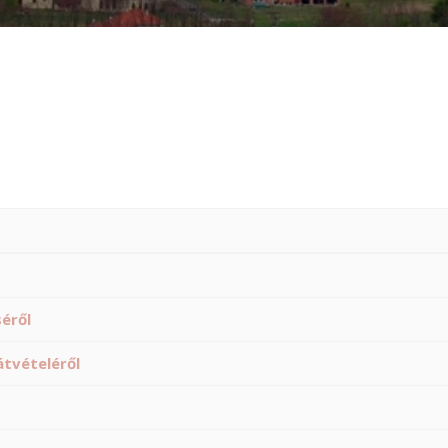
éről
tvételéről