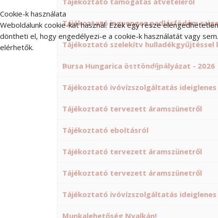
Tájékoztató támogatás átvételéről
Cookie-k használata
Tájékoztató ingyenges padlásfödém szige
Weboldalunk cookie-kat használ. Ezek egy része elengedhetetlen
döntheti el, hogy engedélyezi-e a cookie-k használatát vagy sem.
Tájékoztató szelekítv hulladékgyűjtéssel
elérhetők.
Bursa Hungarica ösztöndíjpályázat - 2026
Elfogadás
Elutasítás
Tájékoztató ivóvízszolgáltatás ideiglenes
Tájékoztató tervezett áramszünetről
Tájékoztató eboltásról
Tájékoztató tervezett áramszünetről
Tájékoztató tervezett áramszünetről
Tájékoztató ivóvízszolgáltatás ideiglenes
Munkalehetőség Nyalkán!