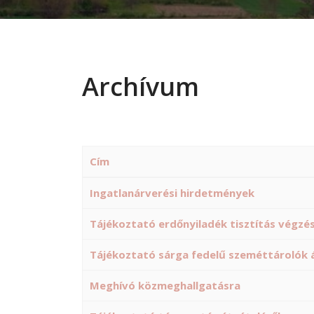
Archívum
Cím
Cikkek
Ingatlanárverési hirdetmények
Tájékoztató erdőnyiladék tisztítás végzés
Tájékoztató sárga fedelű szeméttárolók á
Meghívó közmeghallgatásra