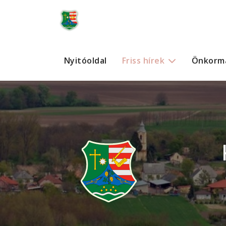
Nyitóoldal
Friss hírek
Önkorm